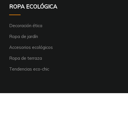
ROPA ECOLÓGICA
Decoración ética
Ropa de jardín
Accesorios ecológicos
Ropa de terraza
Tendencias eco-chic
¿Necesita una dosis de inspiración para cambiar su
decoración?